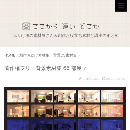
ふりげ用の素材屋さん＆創作お役立ち素材と講座のまとめ
HOME
>
創作お助け素材集
>
背景CG素材集
>
著作権フリー背景素材集 66 部屋 7
2016/10/13
2021/02/07