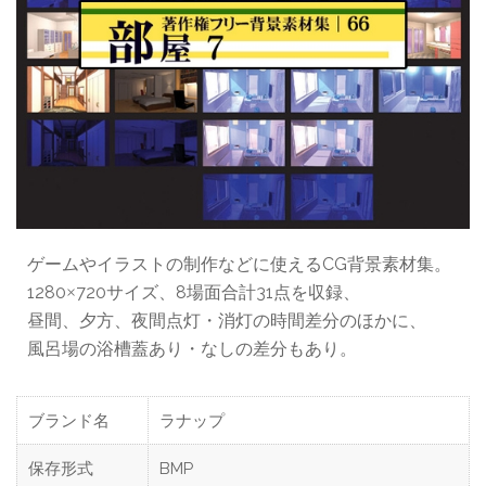
ゲームやイラストの制作などに使えるCG背景素材集。
1280
720サイズ、8場面合計31点を収録、
×
昼間、夕方、夜間点灯・消灯の時間差分のほかに、
風呂場の浴槽蓋あり・なしの差分もあり。
ブランド名
ラナップ
保存形式
BMP