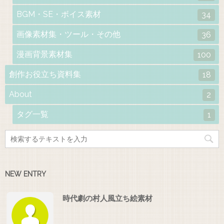
BGM・SE・ボイス素材
34
画像素材集・ツール・その他
36
漫画背景素材集
100
創作お役立ち資料集
18
About
2
タグ一覧
1
NEW ENTRY
時代劇の村人風立ち絵素材