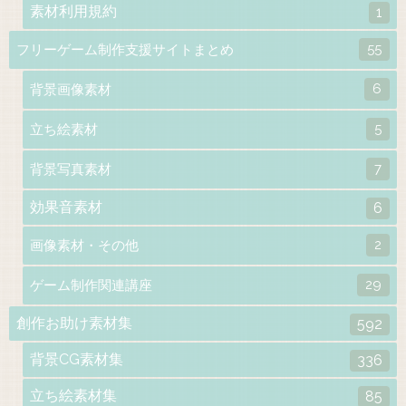
素材利用規約
1
55
フリーゲーム制作支援サイトまとめ
6
背景画像素材
5
立ち絵素材
7
背景写真素材
効果音素材
6
2
画像素材・その他
29
ゲーム制作関連講座
創作お助け素材集
592
背景CG素材集
336
立ち絵素材集
85