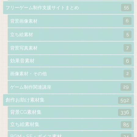
55
フリーゲーム制作支援サイトまとめ
6
背景画像素材
5
立ち絵素材
7
背景写真素材
効果音素材
6
2
画像素材・その他
29
ゲーム制作関連講座
創作お助け素材集
592
背景CG素材集
336
立ち絵素材集
85
BGM・SE・ボイス素材
34