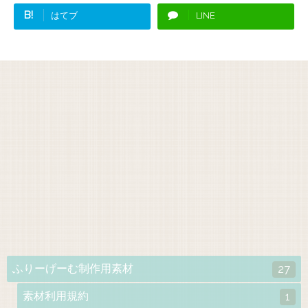
B!
はてブ
LINE
ふりーげーむ制作用素材
27
素材利用規約
1