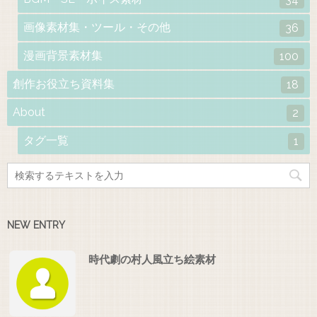
画像素材集・ツール・その他
36
漫画背景素材集
100
創作お役立ち資料集
18
About
2
タグ一覧
1
NEW ENTRY
時代劇の村人風立ち絵素材