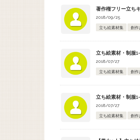
著作権フリー立ちキ
2018/09/25
立ち絵素材集
創作
立ち絵素材・制服1-
2018/07/27
立ち絵素材集
創作
立ち絵素材・制服1-
2018/07/27
立ち絵素材集
創作