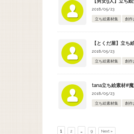
【男女9人】立ち絵
2018/05/23
立ち絵素材集
創作
【とくだ屋】立ち絵
2018/05/23
立ち絵素材集
創作
tana立ち絵素材#
2018/05/23
立ち絵素材集
創作
1
…
2
9
Next »