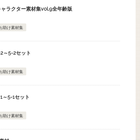
ャラクター素材集vol.9全年齢版
お助け素材集
2～5-2セット
お助け素材集
1～5-1セット
お助け素材集