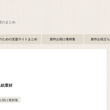
座のまとめ
のための支援サイトまとめ
創作お助け素材集
創作お役立ち
ち絵素材
お助け素材集