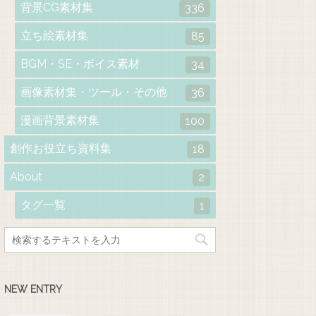
背景CG素材集
336
立ち絵素材集
85
BGM・SE・ボイス素材
34
画像素材集・ツール・その他
36
漫画背景素材集
100
創作お役立ち資料集
18
About
2
タグ一覧
1
NEW ENTRY