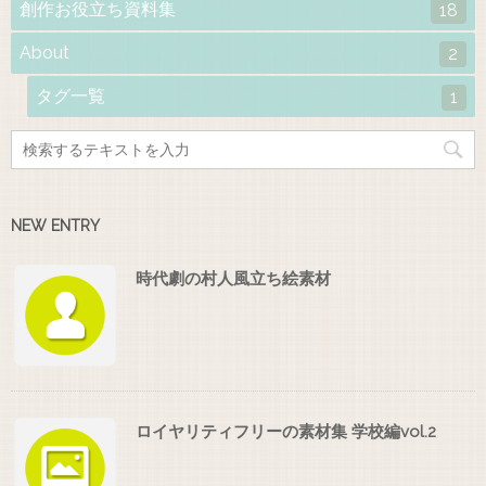
創作お役立ち資料集
18
About
2
タグ一覧
1
NEW ENTRY
時代劇の村人風立ち絵素材
ロイヤリティフリーの素材集 学校編vol.2