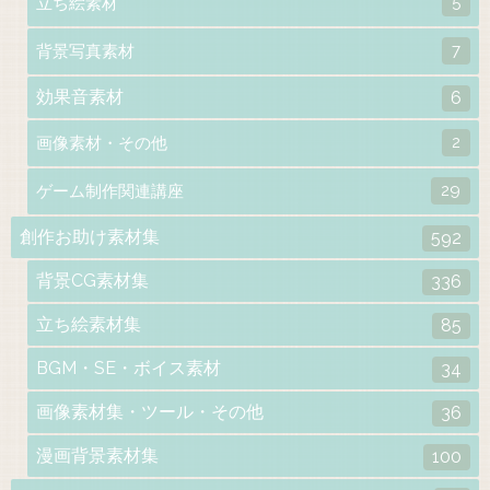
5
立ち絵素材
7
背景写真素材
効果音素材
6
2
画像素材・その他
29
ゲーム制作関連講座
創作お助け素材集
592
背景CG素材集
336
立ち絵素材集
85
BGM・SE・ボイス素材
34
画像素材集・ツール・その他
36
漫画背景素材集
100