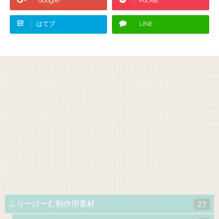
Google+
Pocket
B!
はてブ
LINE
ふりーげーむ制作用素材
27