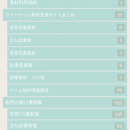
素材利用規約
1
55
フリーゲーム制作支援サイトまとめ
6
背景画像素材
5
立ち絵素材
7
背景写真素材
効果音素材
6
2
画像素材・その他
29
ゲーム制作関連講座
創作お助け素材集
592
背景CG素材集
336
立ち絵素材集
85