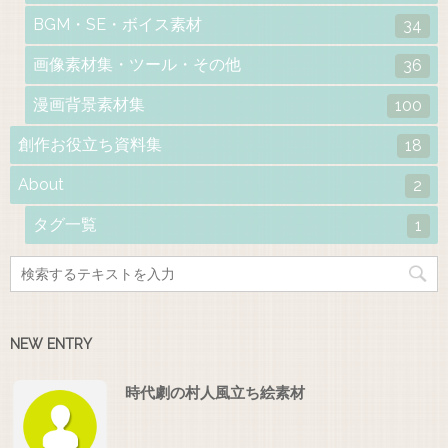
BGM・SE・ボイス素材
34
画像素材集・ツール・その他
36
漫画背景素材集
100
創作お役立ち資料集
18
About
2
タグ一覧
1
NEW ENTRY
時代劇の村人風立ち絵素材