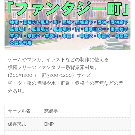
ゲームやマンガ、イラストなどの制作に使える、
版権フリーのファンタジー系背景素材集。
1600
1200（一部3200
1200）サイズ、
×
×
昼・夕・夜の時間や水・群衆・鉄格子の有無などの差
分あり。
サークル名
慈怨亭
保存形式
BMP