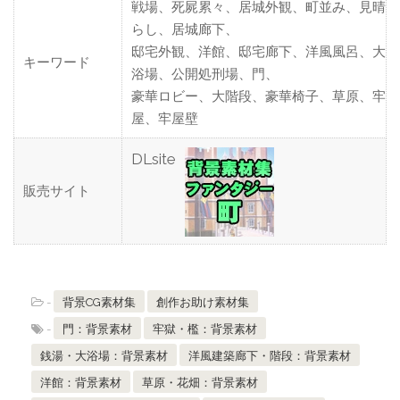
戦場、死屍累々、居城外観、町並み、見晴
らし、居城廊下、
邸宅外観、洋館、邸宅廊下、洋風風呂、大
キーワード
浴場、公開処刑場、門、
豪華ロビー、大階段、豪華椅子、草原、牢
屋、牢屋壁
DLsite
販売サイト
-
背景CG素材集
創作お助け素材集
-
門：背景素材
牢獄・檻：背景素材
銭湯・大浴場：背景素材
洋風建築廊下・階段：背景素材
洋館：背景素材
草原・花畑：背景素材