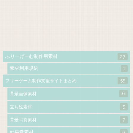
ふりーげーむ制作用素材
27
素材利用規約
1
55
フリーゲーム制作支援サイトまとめ
6
背景画像素材
5
立ち絵素材
7
背景写真素材
効果音素材
6