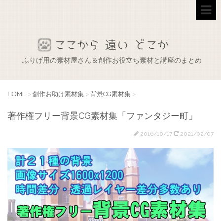
ふりげ用の素材屋さん＆創作お役立ち素材と講座のまとめ
HOME
>
創作お助け素材集
>
背景CG素材集
>
著作権フリー背景CG素材集「ファンタジー町」
2016/10/17
2021/02/07