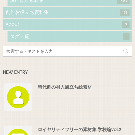
漫画背景素材集
100
創作お役立ち資料集
18
About
2
タグ一覧
1
NEW ENTRY
時代劇の村人風立ち絵素材
ロイヤリティフリーの素材集 学校編vol.2