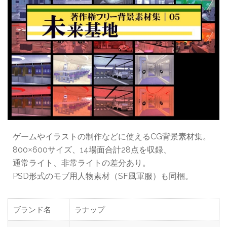
ゲームやイラストの制作などに使えるCG背景素材集。
800
600サイズ、14場面合計28点を収録、
×
通常ライト、非常ライトの差分あり。
PSD形式のモブ用人物素材（SF風軍服）も同梱。
ブランド名
ラナップ