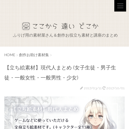
ふりげ用の素材屋さん＆創作お役立ち素材と講座のまとめ
HOME
>
創作お助け素材集
>
【立ち絵素材】現代人まとめ (女子生徒・男子生
徒・一般女性・一般男性・少女)
2017/03/11
2017/10/01