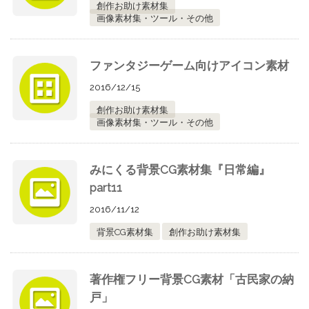
創作お助け素材集
画像素材集・ツール・その他
ファンタジーゲーム向けアイコン素材
2016/12/15
創作お助け素材集
画像素材集・ツール・その他
みにくる背景CG素材集『日常編』
part11
2016/11/12
背景CG素材集
創作お助け素材集
著作権フリー背景CG素材「古民家の納
戸」