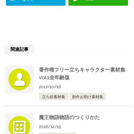
関連記事
著作権フリー立ちキャラクター素材集
vol.1全年齢版
2017/10/16
立ち絵素材集
創作お助け素材集
魔王物語物語のつくりかた
2016/12/15