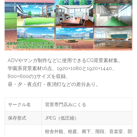
ADVやマンガ制作などに使用できるCG背景素材集。
学園系背景素材16点、1920
1080と1920
1440、
×
×
800
600の3サイズを収録、
×
昼・夕・夜点灯・夜消灯などの差分あり。
サークル名
背景専門店みにくる
保存形式
JPEG（低圧縮）
校舎外観、校庭、廊下、階段、音楽室、部