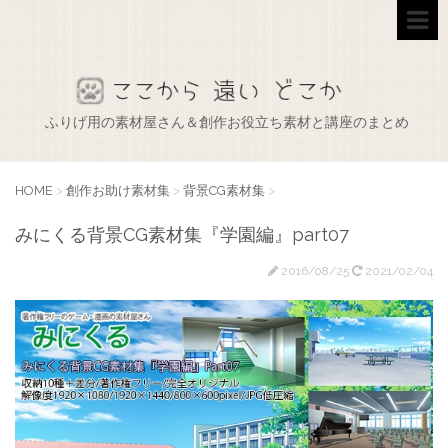
ふりげ用の素材屋さん＆創作お役立ち素材と講座のまとめ
HOME
>
創作お助け素材集
>
背景CG素材集
>
みにくる背景CG素材集『学園編』part07
2016/08/25
2021/02/04