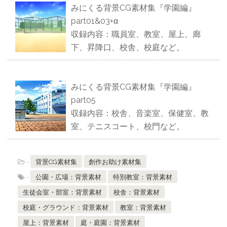
みにくる背景CG素材集『学園編』
part01&03+α
収録内容：職員室、教室、屋上、廊
下、昇降口、校舎、校庭など。
みにくる背景CG素材集『学園編』
part05
収録内容：校舎、音楽室、保健室、教
室、テニスコート、校門など。
-
背景CG素材集
創作お助け素材集
-
公園・広場：背景素材
特別教室：背景素材
生徒会室・部室：背景素材
校舎：背景素材
校庭・グラウンド：背景素材
教室：背景素材
屋上：背景素材
庭・庭園：背景素材