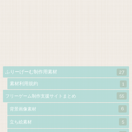
ふりーげーむ制作用素材
27
素材利用規約
1
55
フリーゲーム制作支援サイトまとめ
6
背景画像素材
5
立ち絵素材