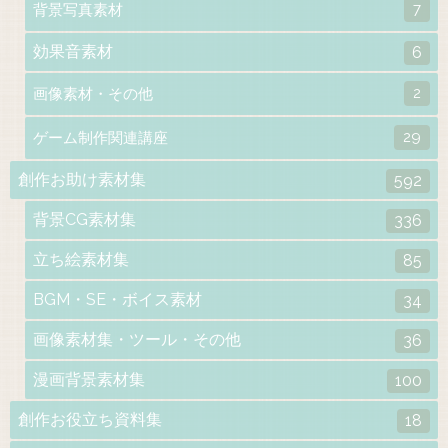
7
背景写真素材
効果音素材
6
2
画像素材・その他
29
ゲーム制作関連講座
創作お助け素材集
592
背景CG素材集
336
立ち絵素材集
85
BGM・SE・ボイス素材
34
画像素材集・ツール・その他
36
漫画背景素材集
100
創作お役立ち資料集
18