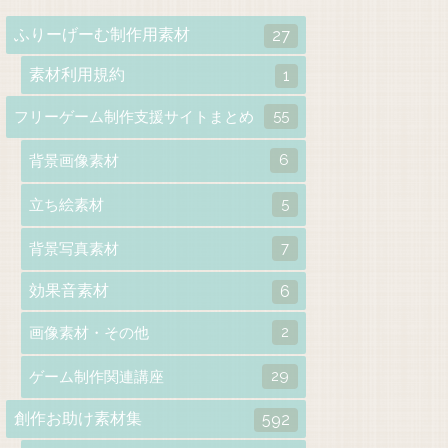
ふりーげーむ制作用素材
27
素材利用規約
1
55
フリーゲーム制作支援サイトまとめ
6
背景画像素材
5
立ち絵素材
7
背景写真素材
効果音素材
6
2
画像素材・その他
29
ゲーム制作関連講座
創作お助け素材集
592