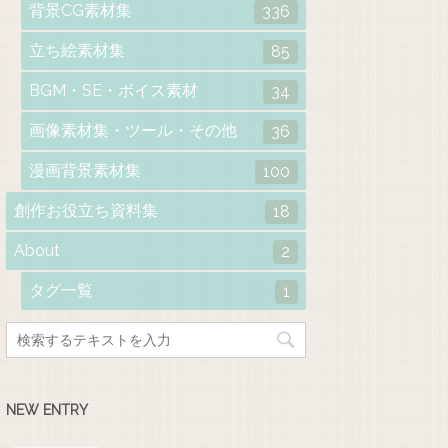
背景CG素材集
336
立ち絵素材集
85
BGM・SE・ボイス素材
34
画像素材集・ツール・その他
36
漫画背景素材集
100
創作お役立ち資料集
18
About
2
タグ一覧
1
NEW ENTRY