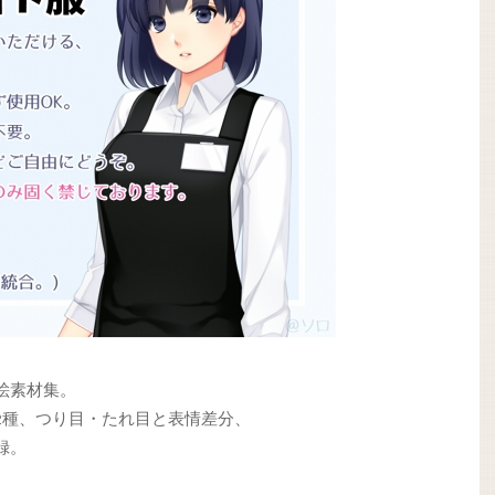
絵素材集。
12種、つり目・たれ目と表情差分、
録。