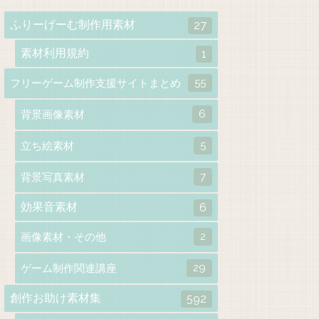
ふりーげーむ制作用素材
27
素材利用規約
1
55
フリーゲーム制作支援サイトまとめ
6
背景画像素材
5
立ち絵素材
7
背景写真素材
効果音素材
6
2
画像素材・その他
29
ゲーム制作関連講座
創作お助け素材集
592