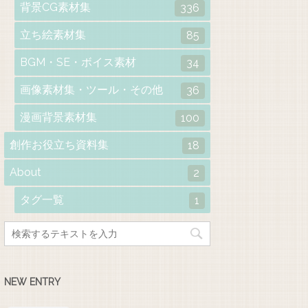
背景CG素材集
336
立ち絵素材集
85
BGM・SE・ボイス素材
34
画像素材集・ツール・その他
36
漫画背景素材集
100
創作お役立ち資料集
18
About
2
タグ一覧
1
NEW ENTRY