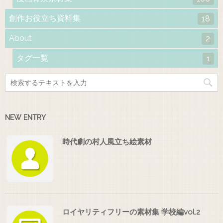
創作お役立ち資料集
18
About
2
タグ一覧
1
NEW ENTRY
時代劇の村人風立ち絵素材
ロイヤリティフリーの素材集 学校編vol.2