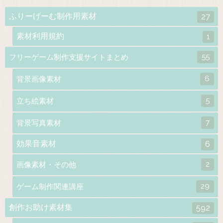
ふりーげーむ制作用素材
27
素材利用規約
1
55
フリーゲーム制作支援サイトまとめ
6
背景画像素材
5
立ち絵素材
7
背景写真素材
効果音素材
6
2
画像素材・その他
29
ゲーム制作関連講座
創作お助け素材集
592