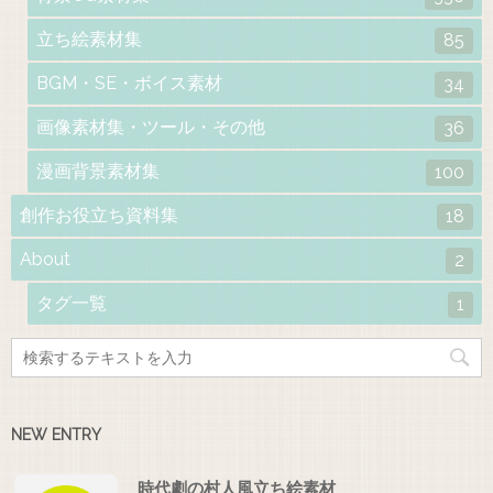
立ち絵素材集
85
BGM・SE・ボイス素材
34
画像素材集・ツール・その他
36
漫画背景素材集
100
創作お役立ち資料集
18
About
2
タグ一覧
1
NEW ENTRY
時代劇の村人風立ち絵素材