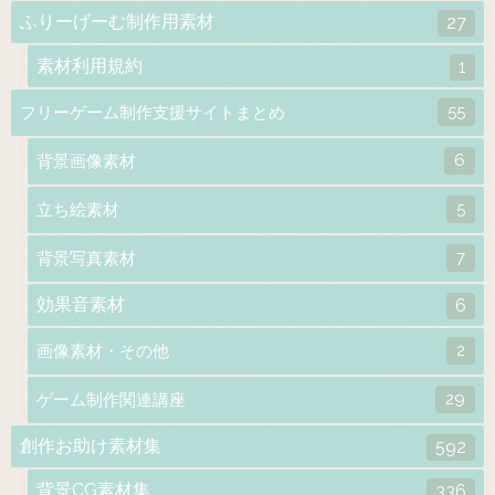
ふりーげーむ制作用素材
27
素材利用規約
1
55
フリーゲーム制作支援サイトまとめ
6
背景画像素材
5
立ち絵素材
7
背景写真素材
効果音素材
6
2
画像素材・その他
29
ゲーム制作関連講座
創作お助け素材集
592
背景CG素材集
336