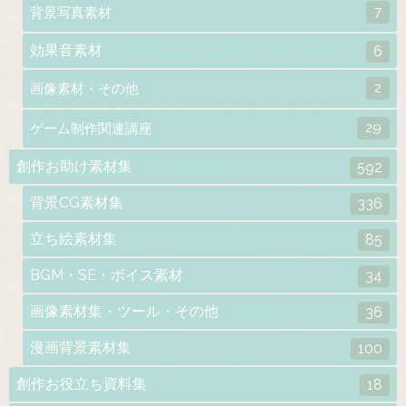
7
背景写真素材
効果音素材
6
2
画像素材・その他
29
ゲーム制作関連講座
創作お助け素材集
592
背景CG素材集
336
立ち絵素材集
85
BGM・SE・ボイス素材
34
画像素材集・ツール・その他
36
漫画背景素材集
100
創作お役立ち資料集
18