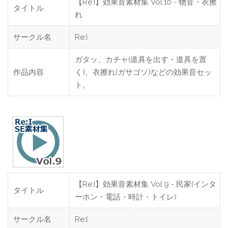
【Re:I】効果音素材集 Vol.10 - 物音・衣擦
タイトル
れ
サークル名
Re:I
ガタッ、カチャ(道具を出す・道具を置
作品内容
く)、衣擦れ(ガサゴソ)などの効果音セッ
ト。
【Re:I】効果音素材集 Vol.9 - 民家(インタ
タイトル
ーホン・電話・時計・トイレ)
サークル名
Re:I