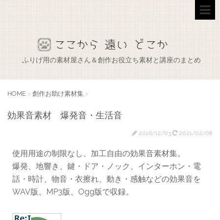
ふりげ用の素材屋さん＆創作お役立ち素材と講座のまとめ
HOME
>
創作お助け素材集
>
効果音素材 爆発音・生活音
2016/12/03
2021/02/08
使用用途の制限なし、加工自由の効果音素材集。
爆発、地響き、鍵・ドア・ノック、インターホン・電
話・時計、物音・衣擦れ、動き・感触などの効果音を
WAV版、MP3版、Ogg版で収録。