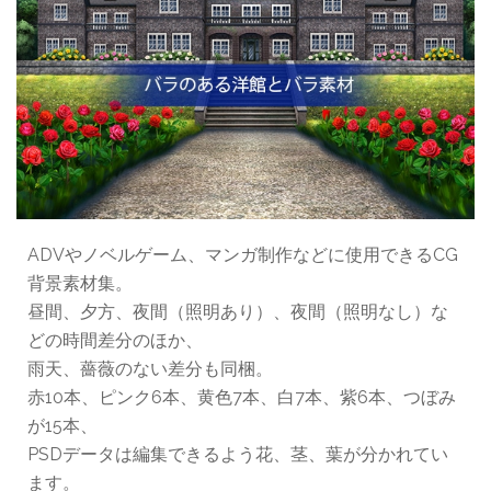
ADVやノベルゲーム、マンガ制作などに使用できるCG
背景素材集。
昼間、夕方、夜間（照明あり）、夜間（照明なし）な
どの時間差分のほか、
雨天、薔薇のない差分も同梱。
赤10本、ピンク6本、黄色7本、白7本、紫6本、つぼみ
が15本、
PSDデータは編集できるよう花、茎、葉が分かれてい
ます。