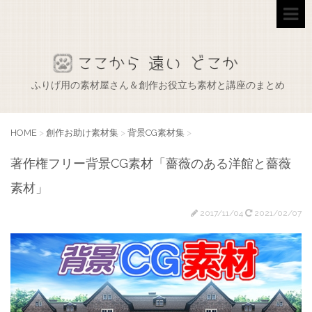
ふりげ用の素材屋さん＆創作お役立ち素材と講座のまとめ
HOME
>
創作お助け素材集
>
背景CG素材集
>
著作権フリー背景CG素材「薔薇のある洋館と薔薇
素材」
2017/11/04
2021/02/07