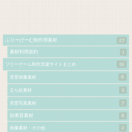
ふりーげーむ制作用素材
27
素材利用規約
1
55
フリーゲーム制作支援サイトまとめ
6
背景画像素材
5
立ち絵素材
7
背景写真素材
効果音素材
6
2
画像素材・その他