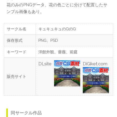
花のみのPNGデータ、花の色ごとに分けて配置したサ
ンプル画像もあり。
サークル名
キュキュキュのQのQ
保存形式
PNG、PSD
キーワード
洋館外観、薔薇、前庭
DLsite
DiGiket.com
販売サイト
同サークル作品