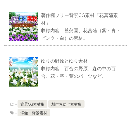
著作権フリー背景CG素材「花菖蒲素
材」
収録内容：菖蒲園、花菖蒲（紫・青・
ピンク・白）の素材。
ゆりの野原とゆり素材
収録内容：百合の野原、森の中の百
合、花・茎・葉のパーツなど。
-
背景CG素材集
創作お助け素材集
-
洋館：背景素材