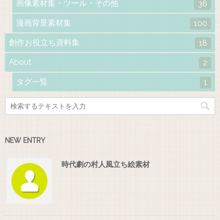
画像素材集・ツール・その他
36
漫画背景素材集
100
創作お役立ち資料集
18
About
2
タグ一覧
1
NEW ENTRY
時代劇の村人風立ち絵素材