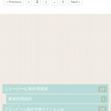
2
…
« Previous
1
3
6
Next »
ふりーげーむ制作用素材
27
素材利用規約
1
55
フリーゲーム制作支援サイトまとめ