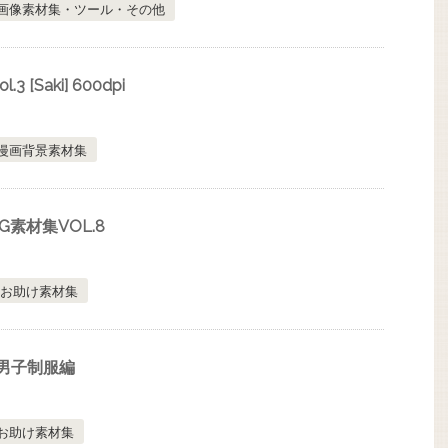
画像素材集・ツール・その他
 [Saki] 600dpi
漫画背景素材集
素材集VOL.8
お助け素材集
2男子制服編
お助け素材集