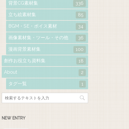
背景CG素材集
336
立ち絵素材集
85
BGM・SE・ボイス素材
34
画像素材集・ツール・その他
36
漫画背景素材集
100
創作お役立ち資料集
18
About
2
タグ一覧
1
NEW ENTRY