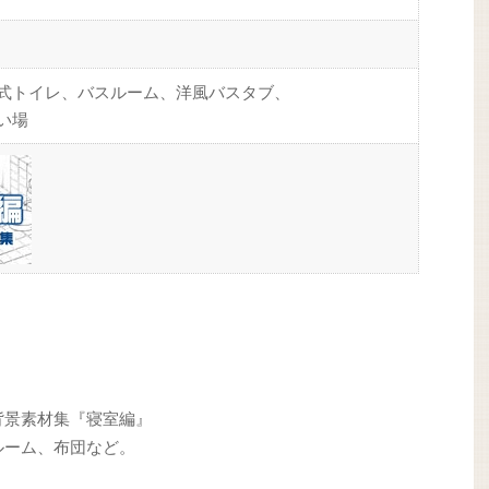
式トイレ、バスルーム、洋風バスタブ、
い場
背景素材集『寝室編』
ルーム、布団など。