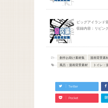
ビッグアイランド
収録内容：リビン
-
創作お助け素材集
漫画背景素
-
風呂：漫画背景素材
トイレ：
Twitter
B!
Pocket