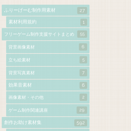
ふりーげーむ制作用素材
27
素材利用規約
1
55
フリーゲーム制作支援サイトまとめ
6
背景画像素材
5
立ち絵素材
7
背景写真素材
効果音素材
6
2
画像素材・その他
29
ゲーム制作関連講座
創作お助け素材集
592