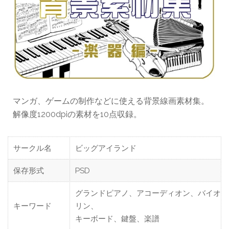
マンガ、ゲームの制作などに使える背景線画素材集。
解像度1200dpiの素材を10点収録。
サークル名
ビッグアイランド
保存形式
PSD
グランドピアノ、アコーディオン、バイオ
キーワード
リン、
キーボード、鍵盤、楽譜