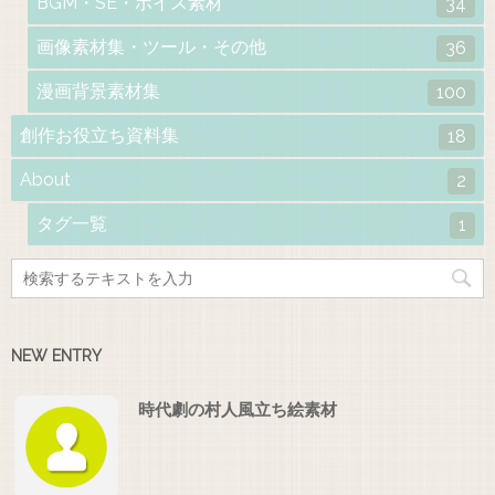
BGM・SE・ボイス素材
34
画像素材集・ツール・その他
36
漫画背景素材集
100
創作お役立ち資料集
18
About
2
タグ一覧
1
NEW ENTRY
時代劇の村人風立ち絵素材