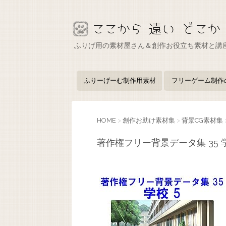
ふりげ用の素材屋さん＆創作お役立ち素材と講
ふりーげーむ制作用素材
フリーゲーム制作
HOME
>
創作お助け素材集
>
背景CG素材集
著作権フリー背景データ集 35 学