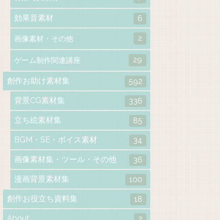
効果音素材
6
2
画像素材・その他
29
ゲーム制作関連講座
創作お助け素材集
592
背景CG素材集
336
立ち絵素材集
85
BGM・SE・ボイス素材
34
画像素材集・ツール・その他
36
漫画背景素材集
100
創作お役立ち資料集
18
About
2