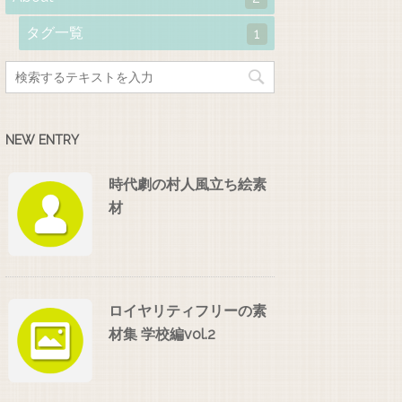
タグ一覧
1
NEW ENTRY
時代劇の村人風立ち絵素
材
ロイヤリティフリーの素
材集 学校編vol.2