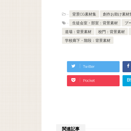
-
背景CG素材集
創作お助け素材
-
生徒会室・部室：背景素材
プ
道場：背景素材
校門：背景素材
学校廊下・階段：背景素材
Twitter
B!
Pocket
関連記事