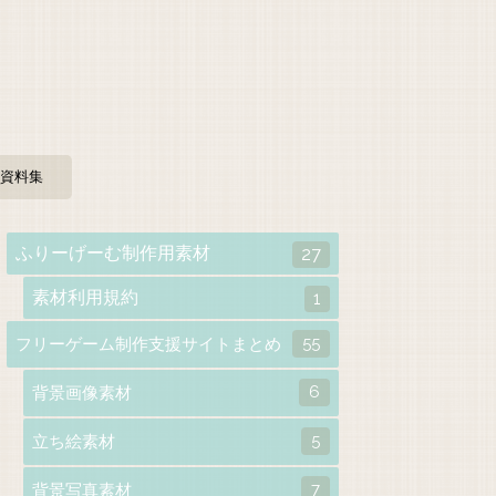
資料集
ふりーげーむ制作用素材
27
素材利用規約
1
55
フリーゲーム制作支援サイトまとめ
6
背景画像素材
5
立ち絵素材
7
背景写真素材