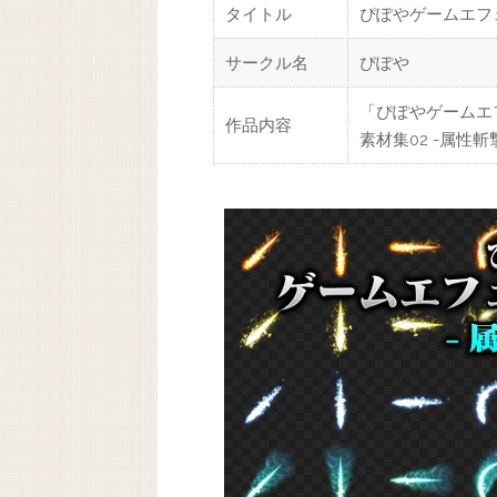
タイトル
ぴぽやゲームエフェク
サークル名
ぴぽや
「ぴぽやゲームエフ
作品内容
素材集02 -属性