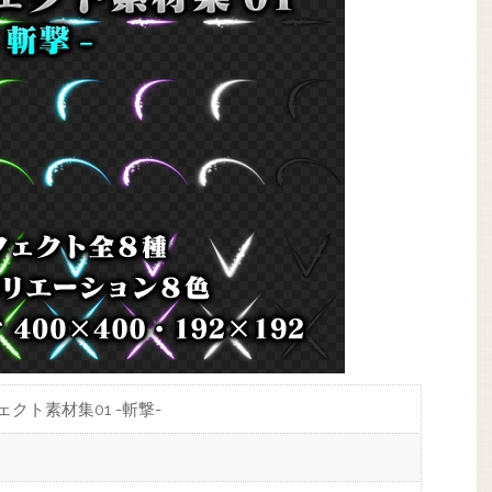
クト素材集01 -斬撃-