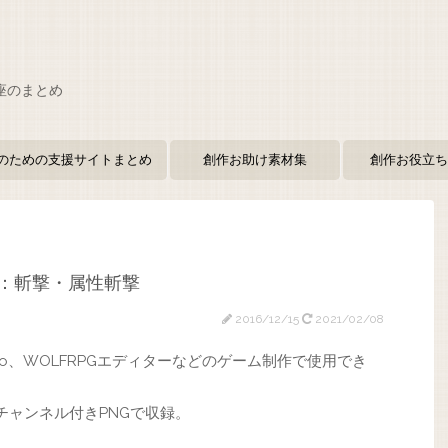
座のまとめ
のための支援サイトまとめ
創作お助け素材集
創作お役立ち
：斬撃・属性斬撃
2016/12/15
2021/02/08
udio、WOLFRPGエディターなどのゲーム制作で使用でき
αチャンネル付きPNGで収録。