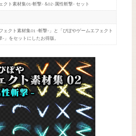
ト素材集01-斬撃- &02-属性斬撃- セット
ェクト素材集01 -斬撃-」と「ぴぽやゲームエフェクト
斬撃-」をセットにしたお得版。