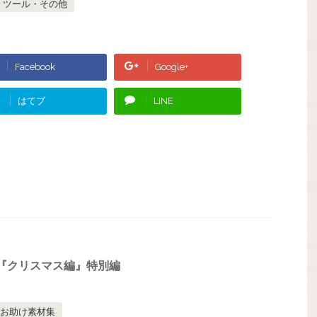
・ツール・その他
Facebook
Google+
はてブ
LINE
『クリスマス編』特別編
お助け素材集