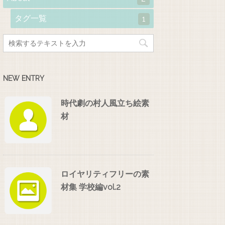
タグ一覧
1
NEW ENTRY
時代劇の村人風立ち絵素
材
ロイヤリティフリーの素
材集 学校編vol.2