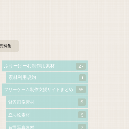
資料集
ふりーげーむ制作用素材
27
素材利用規約
1
55
フリーゲーム制作支援サイトまとめ
6
背景画像素材
5
立ち絵素材
7
背景写真素材