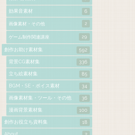
効果音素材
6
2
画像素材・その他
29
ゲーム制作関連講座
創作お助け素材集
592
背景CG素材集
336
立ち絵素材集
85
BGM・SE・ボイス素材
34
画像素材集・ツール・その他
36
漫画背景素材集
100
創作お役立ち資料集
18
About
2