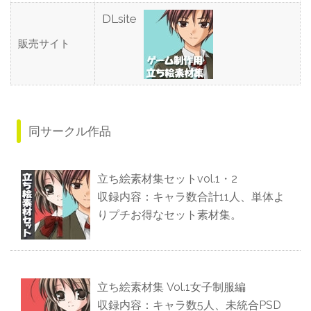
DLsite
販売サイト
同サークル作品
立ち絵素材集セットvol.1・2
収録内容：キャラ数合計11人、単体よ
りプチお得なセット素材集。
立ち絵素材集 Vol.1女子制服編
収録内容：キャラ数5人、未統合PSD