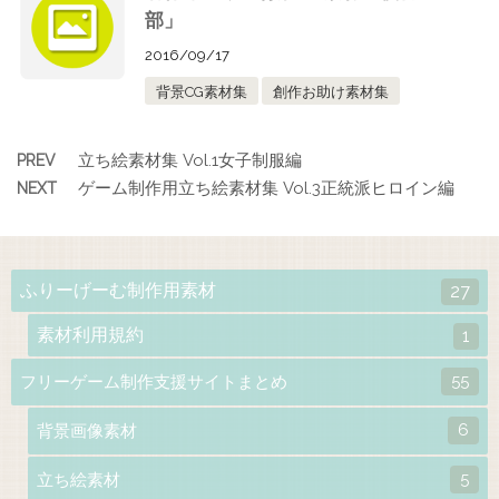
部」
2016/09/17
背景CG素材集
創作お助け素材集
立ち絵素材集 Vol.1女子制服編
PREV
ゲーム制作用立ち絵素材集 Vol.3正統派ヒロイン編
NEXT
ふりーげーむ制作用素材
27
素材利用規約
1
55
フリーゲーム制作支援サイトまとめ
6
背景画像素材
5
立ち絵素材