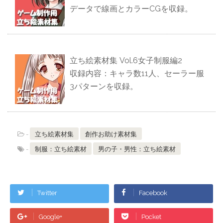
データで線画とカラーCGを収録。
立ち絵素材集 Vol.6女子制服編2
収録内容：キャラ数11人、セーラー服
3パターンを収録。
-
立ち絵素材集
創作お助け素材集
-
制服：立ち絵素材
男の子・男性：立ち絵素材
Twitter
Facebook
Google+
Pocket