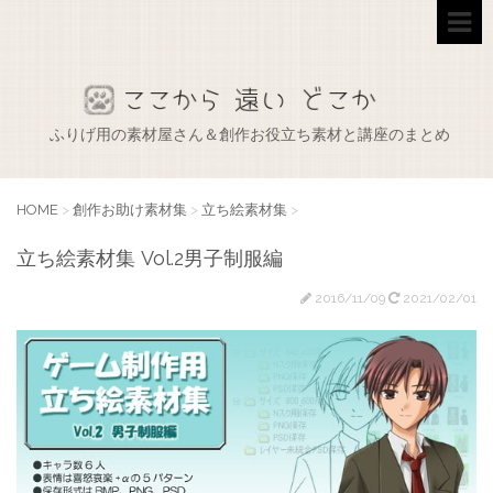
ふりげ用の素材屋さん＆創作お役立ち素材と講座のまとめ
HOME
>
創作お助け素材集
>
立ち絵素材集
>
立ち絵素材集 Vol.2男子制服編
2016/11/09
2021/02/01