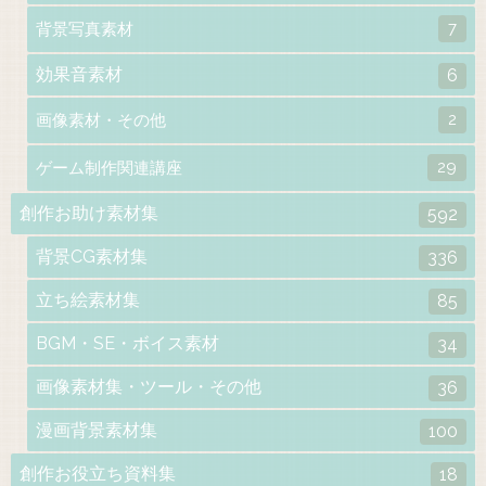
7
背景写真素材
効果音素材
6
2
画像素材・その他
29
ゲーム制作関連講座
創作お助け素材集
592
背景CG素材集
336
立ち絵素材集
85
BGM・SE・ボイス素材
34
画像素材集・ツール・その他
36
漫画背景素材集
100
創作お役立ち資料集
18