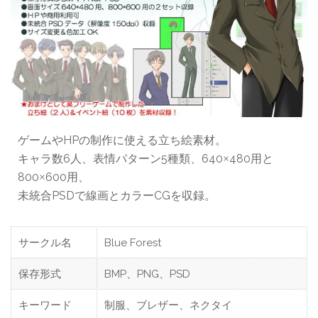
ゲームやHPの制作に使える立ち絵素材。
キャラ数6人、表情パターン5種類、640
480用と
×
800
600用、
×
未統合PSDで線画とカラーCGを収録。
サークル名
Blue Forest
保存形式
BMP、PNG、PSD
キーワード
制服、ブレザー、ネクタイ