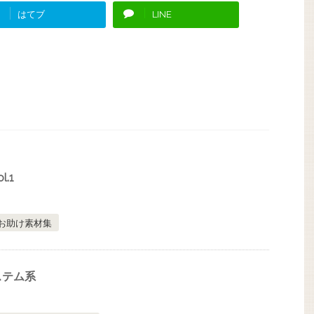
はてブ
LINE
.1
お助け素材集
ステム系