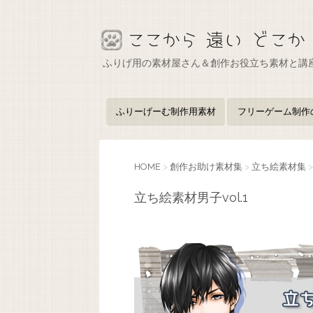
ふりげ用の素材屋さん＆創作お役立ち素材と講
ふりーげーむ制作用素材
フリーゲーム制作
HOME
>
創作お助け素材集
>
立ち絵素材集
>
立ち絵素材男子vol.1