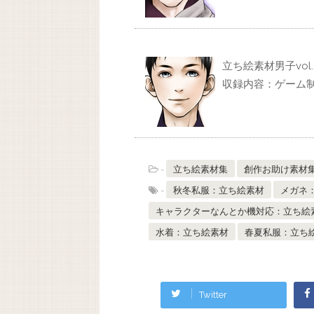
立ち絵素材男子vol.2
収録内容：ゲーム
-
立ち絵素材集
創作お助け素材
-
秋冬私服：立ち絵素材
メガネ
キャラクターなんとか機対応：立ち絵
水着：立ち絵素材
春夏私服：立ち
Twitter