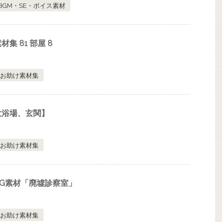
BGM・SE・ボイス素材
集 81 部屋 8
お助け素材集
大浴場、玄関】
お助け素材集
G素材「廃墟診察室」
お助け素材集