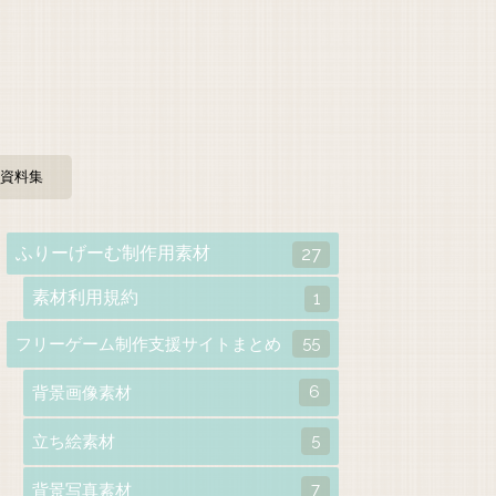
資料集
ふりーげーむ制作用素材
27
素材利用規約
1
55
フリーゲーム制作支援サイトまとめ
6
背景画像素材
5
立ち絵素材
7
背景写真素材