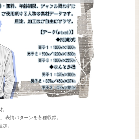
材。
型、表情パターンを各種収録。
追加。