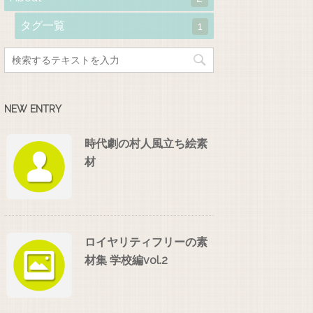
タグ一覧
1
NEW ENTRY
時代劇の村人風立ち絵素
材
ロイヤリティフリーの素
材集 学校編vol.2