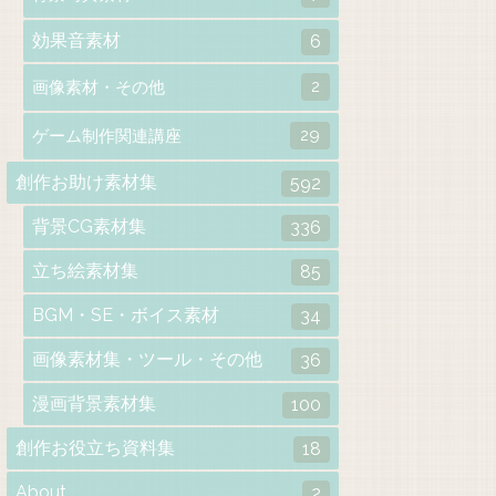
効果音素材
6
2
画像素材・その他
29
ゲーム制作関連講座
創作お助け素材集
592
背景CG素材集
336
立ち絵素材集
85
BGM・SE・ボイス素材
34
画像素材集・ツール・その他
36
漫画背景素材集
100
創作お役立ち資料集
18
About
2