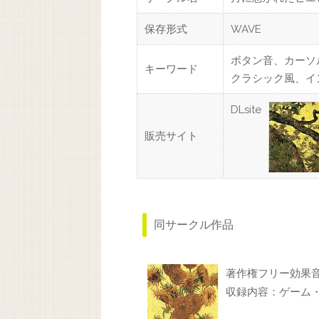
保存形式
WAVE
ボタン音、カーソ
キーワード
クラシック風、イ
DLsite
販売サイト
同サークル作品
著作権フリー効果音総
収録内容：ゲーム