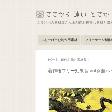
ふりげ用の素材屋さん＆創作お役立ち素材と講
ふりーげーむ制作用素材
フリーゲーム制作
HOME
>
創作お助け素材集
>
著作権フリー効果音 vol.9 