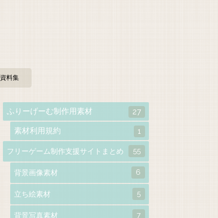
資料集
ふりーげーむ制作用素材
27
素材利用規約
1
55
フリーゲーム制作支援サイトまとめ
6
背景画像素材
5
立ち絵素材
7
背景写真素材