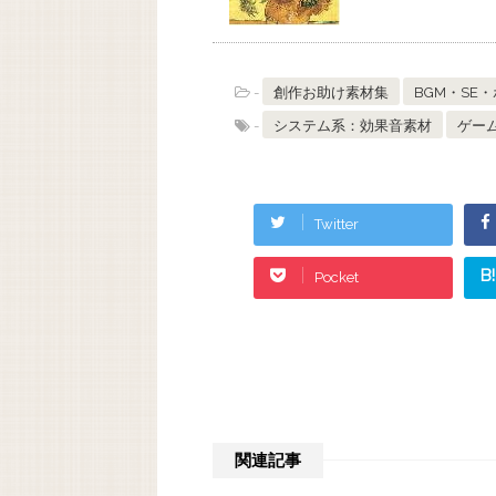
-
創作お助け素材集
BGM・SE
-
システム系：効果音素材
ゲー
Twitter
B!
Pocket
関連記事