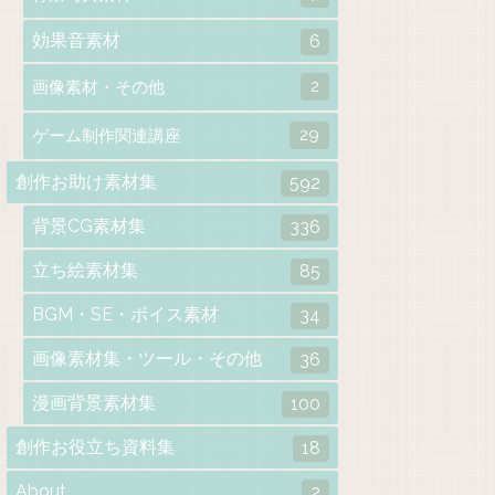
効果音素材
6
2
画像素材・その他
29
ゲーム制作関連講座
創作お助け素材集
592
背景CG素材集
336
立ち絵素材集
85
BGM・SE・ボイス素材
34
画像素材集・ツール・その他
36
漫画背景素材集
100
創作お役立ち資料集
18
About
2