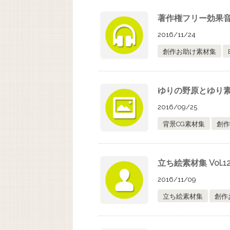
著作権フリー効果音(S
2016/11/24
創作お助け素材集
ゆりの野原とゆり
2016/09/25
背景CG素材集
創作
立ち絵素材集 Vol
2016/11/09
立ち絵素材集
創作