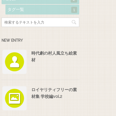
タグ一覧
1
NEW ENTRY
時代劇の村人風立ち絵素
材
ロイヤリティフリーの素
材集 学校編vol.2