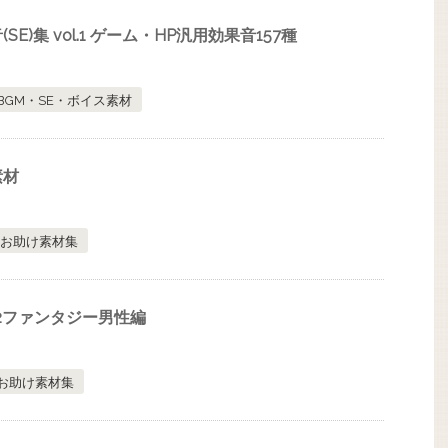
E)集 vol.1 ゲーム・HP汎用効果音157種
BGM・SE・ボイス素材
素材
お助け素材集
.12ファンタジー男性編
お助け素材集