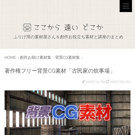
ふりげ用の素材屋さん＆創作お役立ち素材と講座のまとめ
HOME
>
創作お助け素材集
>
背景CG素材集
>
著作権フリー背景CG素材「古民家の炊事場」
2016/11/09
2021/02/07