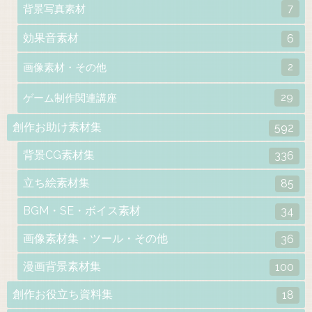
7
背景写真素材
効果音素材
6
2
画像素材・その他
29
ゲーム制作関連講座
創作お助け素材集
592
背景CG素材集
336
立ち絵素材集
85
BGM・SE・ボイス素材
34
画像素材集・ツール・その他
36
漫画背景素材集
100
創作お役立ち資料集
18