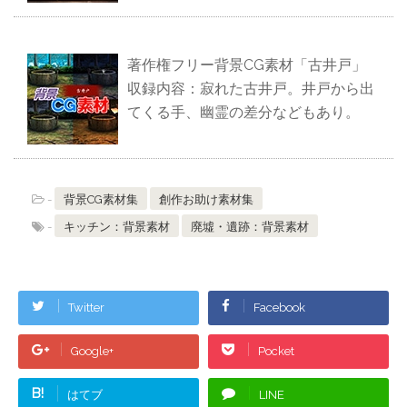
著作権フリー背景CG素材「古井戸」
収録内容：寂れた古井戸。井戸から出
てくる手、幽霊の差分などもあり。
-
背景CG素材集
創作お助け素材集
-
キッチン：背景素材
廃墟・遺跡：背景素材
Twitter
Facebook
Google+
Pocket
B!
はてブ
LINE