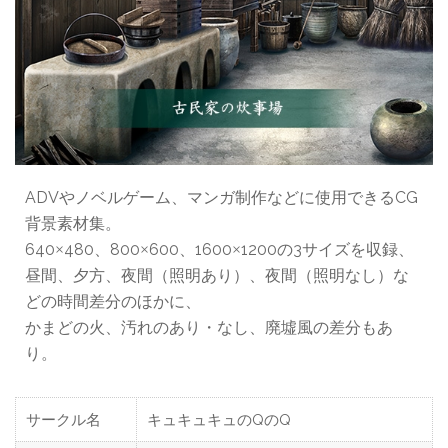
ADVやノベルゲーム、マンガ制作などに使用できるCG
背景素材集。
640
480、800
600、1600
1200の3サイズを収録、
×
×
×
昼間、夕方、夜間（照明あり）、夜間（照明なし）な
どの時間差分のほかに、
かまどの火、汚れのあり・なし、廃墟風の差分もあ
り。
サークル名
キュキュキュのQのQ