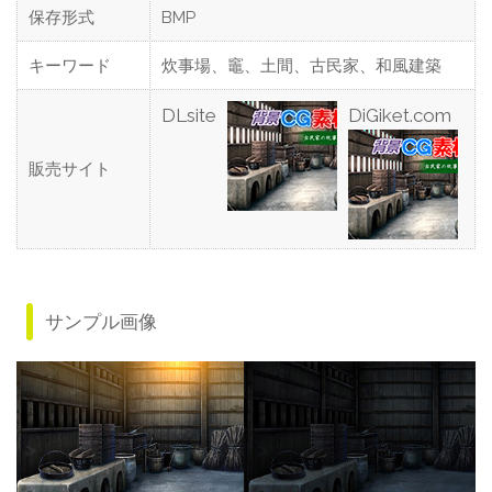
保存形式
BMP
キーワード
炊事場、竈、土間、古民家、和風建築
DLsite
DiGiket.com
販売サイト
サンプル画像