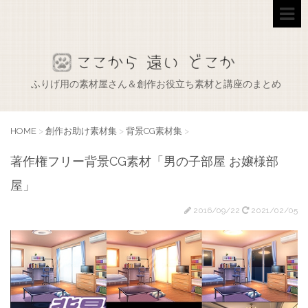
ふりげ用の素材屋さん＆創作お役立ち素材と講座のまとめ
HOME
>
創作お助け素材集
>
背景CG素材集
>
著作権フリー背景CG素材「男の子部屋 お嬢様部
屋」
2016/09/22
2021/02/05