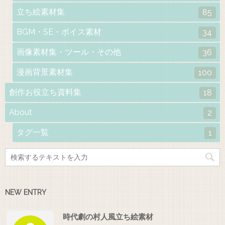
立ち絵素材集
85
BGM・SE・ボイス素材
34
画像素材集・ツール・その他
36
漫画背景素材集
100
創作お役立ち資料集
18
About
2
タグ一覧
1
NEW ENTRY
時代劇の村人風立ち絵素材