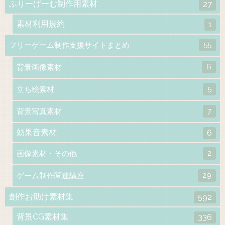
ふりーげーむ制作用素材
27
素材利用規約
1
55
フリーゲーム制作支援サイトまとめ
6
背景画像素材
5
立ち絵素材
7
背景写真素材
効果音素材
6
2
画像素材・その他
29
ゲーム制作関連講座
創作お助け素材集
592
背景CG素材集
336