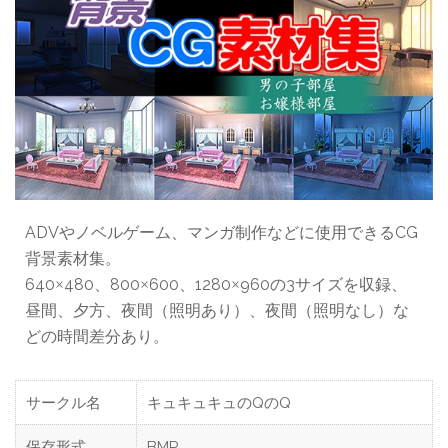
ADVやノベルゲーム、マンガ制作などに使用できるCG
背景素材集。
640
480、800
600、1280
960の3サイズを収録、
×
×
×
昼間、夕方、夜間（照明あり）、夜間（照明なし）な
どの時間差分あり。
サークル名
キュキュキュのQのQ
保存形式
BMP