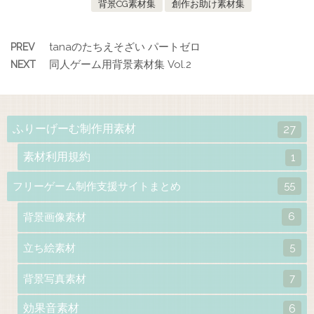
背景CG素材集
創作お助け素材集
tanaのたちえそざい パートゼロ
PREV
同人ゲーム用背景素材集 Vol.2
NEXT
ふりーげーむ制作用素材
27
素材利用規約
1
55
フリーゲーム制作支援サイトまとめ
6
背景画像素材
5
立ち絵素材
7
背景写真素材
効果音素材
6