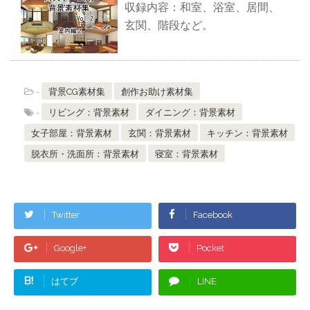
収録内容：和室、浴室、居間、
玄関、階段など。
-
背景CG素材集
創作お助け素材集
-
リビング：背景素材
ダイニング：背景素材
女子部屋：背景素材
玄関：背景素材
キッチン：背景素材
脱衣所・洗面所：背景素材
寝室：背景素材
Twitter
Facebook
Google+
Pocket
B!
はてブ
LINE