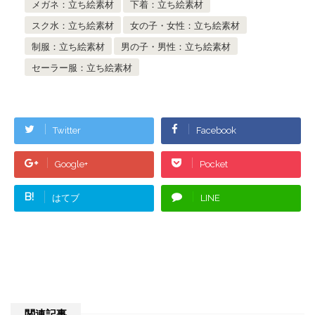
メガネ：立ち絵素材
下着：立ち絵素材
スク水：立ち絵素材
女の子・女性：立ち絵素材
制服：立ち絵素材
男の子・男性：立ち絵素材
セーラー服：立ち絵素材
Twitter
Facebook
Google+
Pocket
B!
はてブ
LINE
関連記事