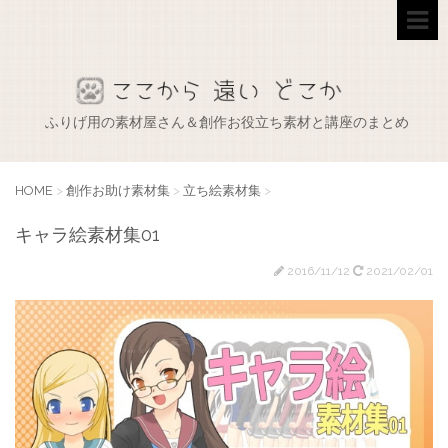
ふりげ用の素材屋さん＆創作お役立ち素材と講座のまとめ
HOME
>
創作お助け素材集
>
立ち絵素材集
>
キャラ絵素材集01
2016/11/12
2021/02/01