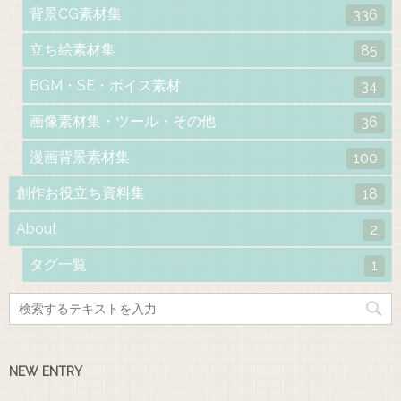
背景CG素材集
336
立ち絵素材集
85
BGM・SE・ボイス素材
34
画像素材集・ツール・その他
36
漫画背景素材集
100
創作お役立ち資料集
18
About
2
タグ一覧
1
NEW ENTRY