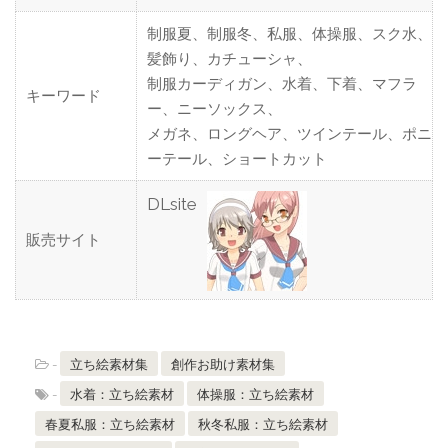
制服夏、制服冬、私服、体操服、スク水、
髪飾り、カチューシャ、
制服カーディガン、水着、下着、マフラ
キーワード
ー、ニーソックス、
メガネ、ロングヘア、ツインテール、ポニ
ーテール、ショートカット
DLsite
販売サイト
-
立ち絵素材集
創作お助け素材集
-
水着：立ち絵素材
体操服：立ち絵素材
春夏私服：立ち絵素材
秋冬私服：立ち絵素材