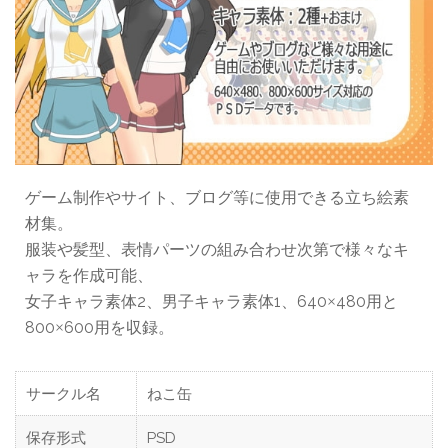
ゲーム制作やサイト、ブログ等に使用できる立ち絵素
材集。
服装や髪型、表情パーツの組み合わせ次第で様々なキ
ャラを作成可能、
女子キャラ素体2、男子キャラ素体1、640
480用と
×
800
600用を収録。
×
サークル名
ねこ缶
保存形式
PSD