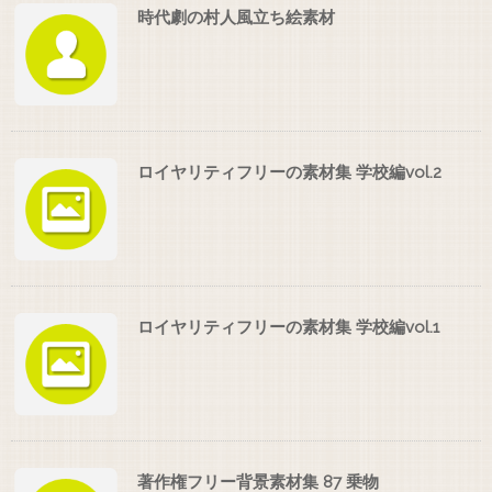
時代劇の村人風立ち絵素材
ロイヤリティフリーの素材集 学校編vol.2
ロイヤリティフリーの素材集 学校編vol.1
著作権フリー背景素材集 87 乗物