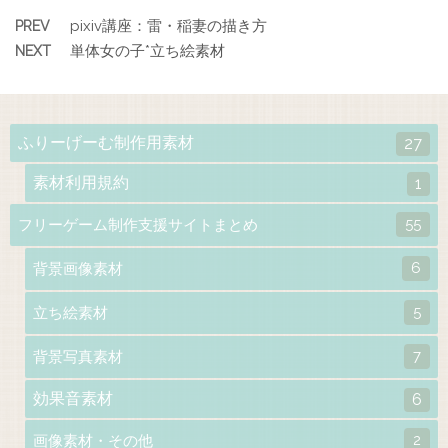
pixiv講座：雷・稲妻の描き方
PREV
単体女の子*立ち絵素材
NEXT
ふりーげーむ制作用素材
27
素材利用規約
1
55
フリーゲーム制作支援サイトまとめ
6
背景画像素材
5
立ち絵素材
7
背景写真素材
効果音素材
6
2
画像素材・その他