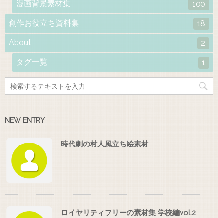
漫画背景素材集
100
創作お役立ち資料集
18
About
2
タグ一覧
1
NEW ENTRY
時代劇の村人風立ち絵素材
ロイヤリティフリーの素材集 学校編vol.2