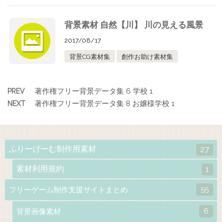
背景素材 自然【川】 川の見える風景
2017/08/17
背景CG素材集
創作お助け素材集
著作権フリー背景データ集 6 学校 1
PREV
著作権フリー背景データ集 8 お嬢様学校 1
NEXT
ふりーげーむ制作用素材
27
素材利用規約
1
55
フリーゲーム制作支援サイトまとめ
6
背景画像素材