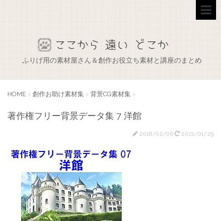
ふりげ用の素材屋さん＆創作お役立ち素材と講座のまとめ
HOME
>
創作お助け素材集
>
背景CG素材集
>
著作権フリー背景データ集 7 洋館
2018/02/06
2021/01/29