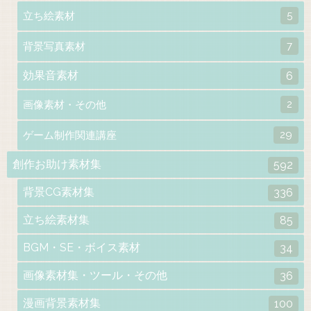
5
立ち絵素材
7
背景写真素材
効果音素材
6
2
画像素材・その他
29
ゲーム制作関連講座
創作お助け素材集
592
背景CG素材集
336
立ち絵素材集
85
BGM・SE・ボイス素材
34
画像素材集・ツール・その他
36
漫画背景素材集
100