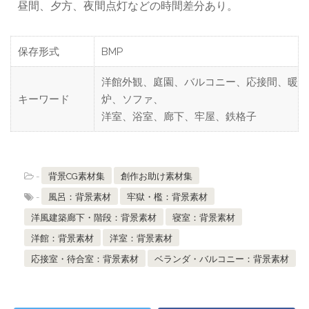
昼間、夕方、夜間点灯などの時間差分あり。
保存形式
BMP
洋館外観、庭園、バルコニー、応接間、暖
キーワード
炉、ソファ、
洋室、浴室、廊下、牢屋、鉄格子
-
背景CG素材集
創作お助け素材集
-
風呂：背景素材
牢獄・檻：背景素材
洋風建築廊下・階段：背景素材
寝室：背景素材
洋館：背景素材
洋室：背景素材
応接室・待合室：背景素材
ベランダ・バルコニー：背景素材