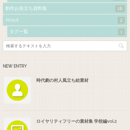
創作お役立ち資料集
18
About
2
タグ一覧
1
NEW ENTRY
時代劇の村人風立ち絵素材
ロイヤリティフリーの素材集 学校編vol.2