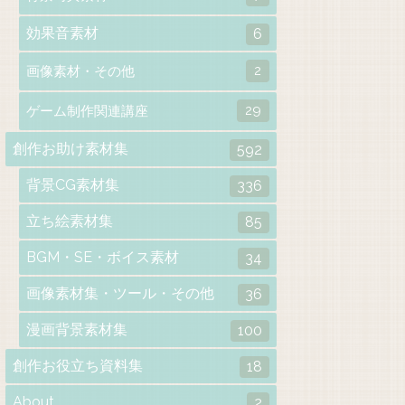
効果音素材
6
2
画像素材・その他
29
ゲーム制作関連講座
創作お助け素材集
592
背景CG素材集
336
立ち絵素材集
85
BGM・SE・ボイス素材
34
画像素材集・ツール・その他
36
漫画背景素材集
100
創作お役立ち資料集
18
About
2