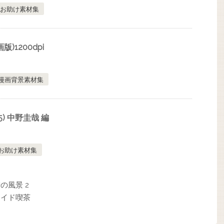
お助け素材集
)1200dpi
漫画背景素材集
) 中野圭哉 編
お助け素材集
の風景 2
メイド喫茶