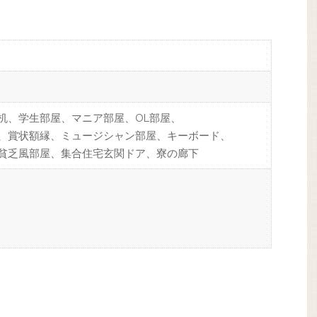
机、学生部屋、マニア部屋、OL部屋、
、賞状額縁、ミュージシャン部屋、キーボード、
貧乏風部屋、集合住宅玄関ドア、寮の廊下