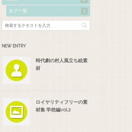
タグ一覧
1
NEW ENTRY
時代劇の村人風立ち絵素
材
ロイヤリティフリーの素
材集 学校編vol.2