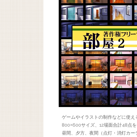
ゲームやイラストの制作などに使え
800
600サイズ、12場面合計48点
×
昼間、夕方、夜間（点灯・消灯カー