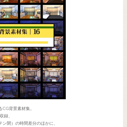
るCG背景素材集。
を収録、
テン閉）の時間差分のほかに、