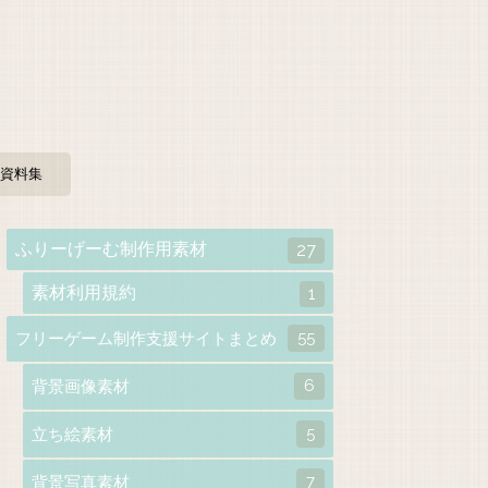
資料集
ふりーげーむ制作用素材
27
素材利用規約
1
55
フリーゲーム制作支援サイトまとめ
6
背景画像素材
5
立ち絵素材
7
背景写真素材