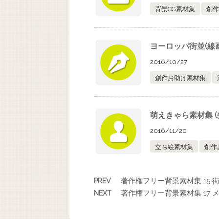
背景CG素材集
創作
ヨーロッパ街並(線画版
2016/10/27
創作お助け素材集
萌えきゃら素材集 (5
2016/11/20
立ち絵素材集
創作
著作権フリー背景素材集 15 街
PREV
著作権フリー背景素材集 17 
NEXT