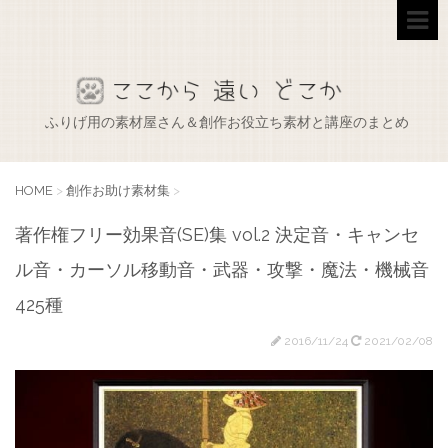
ふりげ用の素材屋さん＆創作お役立ち素材と講座のまとめ
HOME
>
創作お助け素材集
>
著作権フリー効果音(SE)集 vol.2 決定音・キャンセ
ル音・カーソル移動音・武器・攻撃・魔法・機械音
425種
2016/11/24
2021/02/08