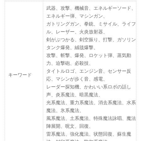
武器、攻撃、機械音、エネルギーソード、
エネルギー弾、マシンガン、
ガトリングガン、拳銃、ミサイル、ライフ
ル、レーザー、火炎放射器、
剣がぶつかる、剣空振り、打撃、ガソリン
タンク爆発、絨毯爆撃、
攻撃、斬撃、爆発、ロケット弾、蒸気動
力、迫撃砲、必殺技、
タイトルロゴ、エンジン音、センサー反
キーワード
応、マシンが歩く音、感電、
レーダー探知機、かわいい系ロボの話し
声、炎系魔法、暗黒魔法、
光系魔法、重力系魔法、消去系魔法、水系
魔法、氷系魔法、
風系魔法、土系魔法、特殊魔法詠唱、魔法
陣展開、呪文、回復、
雷系魔法、強化魔法、状態回復、蘇生魔