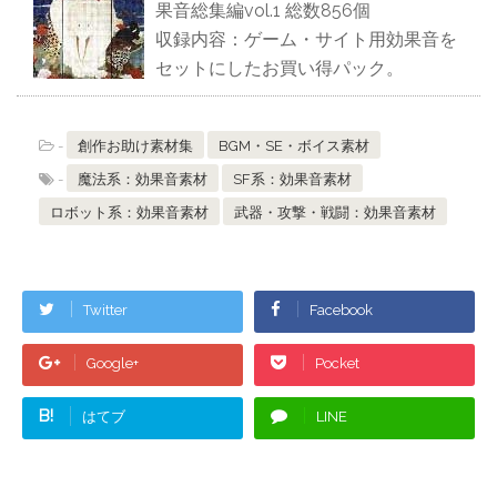
果音総集編vol.1 総数856個
収録内容：ゲーム・サイト用効果音を
セットにしたお買い得パック。
-
創作お助け素材集
BGM・SE・ボイス素材
-
魔法系：効果音素材
SF系：効果音素材
ロボット系：効果音素材
武器・攻撃・戦闘：効果音素材
Twitter
Facebook
Google+
Pocket
B!
はてブ
LINE