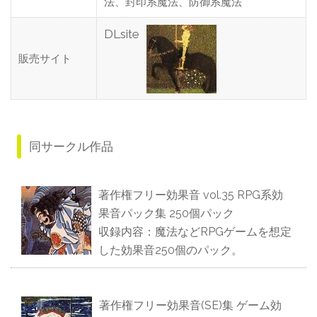
法、封印系魔法、防御系魔法
DLsite
販売サイト
同サークル作品
著作権フリー効果音 vol.35 RPG系効
果音パック集 250個パック
収録内容：魔法などRPGゲームを想定
した効果音250個のパック。
著作権フリー効果音(SE)集 ゲーム効