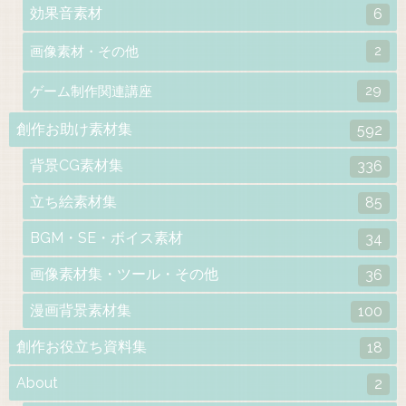
効果音素材
6
2
画像素材・その他
29
ゲーム制作関連講座
創作お助け素材集
592
背景CG素材集
336
立ち絵素材集
85
BGM・SE・ボイス素材
34
画像素材集・ツール・その他
36
漫画背景素材集
100
創作お役立ち資料集
18
About
2