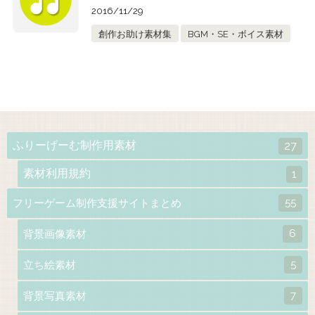
2016/11/29
創作お助け素材集
BGM・SE・ボイス素材
ふりーげーむ制作用素材
27
素材利用規約
1
55
フリーゲーム制作支援サイトまとめ
6
背景画像素材
5
立ち絵素材
7
背景写真素材