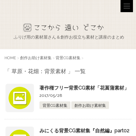
ふりげ用の素材屋さん＆創作お役立ち素材と講座のまとめ
HOME
>
創作お助け素材集
>
背景CG素材集
>
「 草原・花畑：背景素材 」 一覧
著作権フリー背景CG素材「花菖蒲素材」
2017/05/28
背景CG素材集
創作お助け素材集
みにくる背景CG素材集『自然編』part02