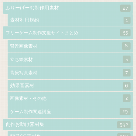
ふりーげーむ制作用素材
27
素材利用規約
1
55
フリーゲーム制作支援サイトまとめ
6
背景画像素材
5
立ち絵素材
7
背景写真素材
効果音素材
6
2
画像素材・その他
29
ゲーム制作関連講座
創作お助け素材集
592