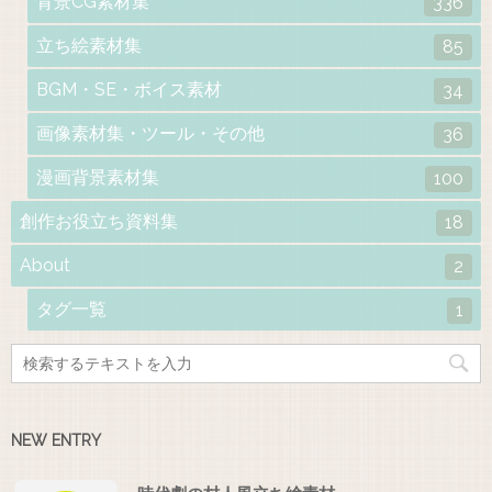
背景CG素材集
336
立ち絵素材集
85
BGM・SE・ボイス素材
34
画像素材集・ツール・その他
36
漫画背景素材集
100
創作お役立ち資料集
18
About
2
タグ一覧
1
NEW ENTRY