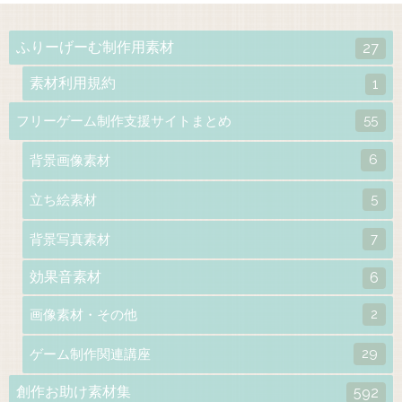
ふりーげーむ制作用素材
27
素材利用規約
1
55
フリーゲーム制作支援サイトまとめ
6
背景画像素材
5
立ち絵素材
7
背景写真素材
効果音素材
6
2
画像素材・その他
29
ゲーム制作関連講座
創作お助け素材集
592