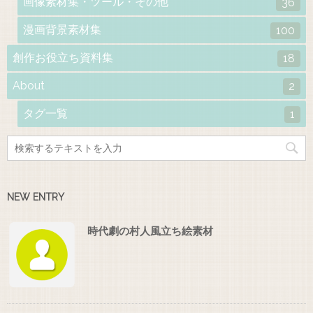
画像素材集・ツール・その他
36
漫画背景素材集
100
創作お役立ち資料集
18
About
2
タグ一覧
1
NEW ENTRY
時代劇の村人風立ち絵素材