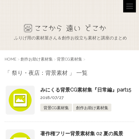
ふりげ用の素材屋さん＆創作お役立ち素材と講座のまとめ
HOME
>
創作お助け素材集
>
背景CG素材集
>
「 祭り・夜店：背景素材 」 一覧
みにくる背景CG素材集『日常編』part15
2018/07/27
背景CG素材集
創作お助け素材集
著作権フリー背景素材集 02 夏の風景