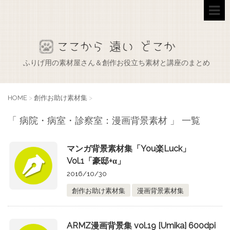
ふりげ用の素材屋さん＆創作お役立ち素材と講座のまとめ
HOME
>
創作お助け素材集
>
「 病院・病室・診察室：漫画背景素材 」 一覧
マンガ背景素材集「You楽Luck」
Vol.1「豪邸+α」
2016/10/30
創作お助け素材集
漫画背景素材集
ARMZ漫画背景集 vol.19 [Umika] 600dpi