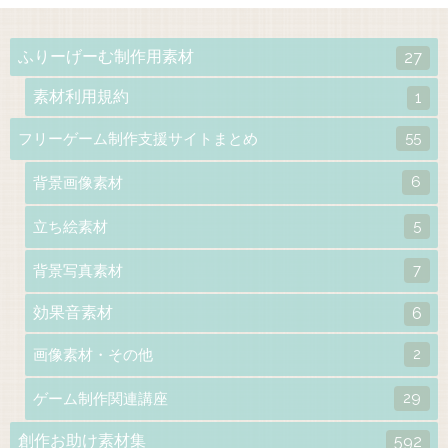
ふりーげーむ制作用素材
27
素材利用規約
1
55
フリーゲーム制作支援サイトまとめ
6
背景画像素材
5
立ち絵素材
7
背景写真素材
効果音素材
6
2
画像素材・その他
29
ゲーム制作関連講座
創作お助け素材集
592