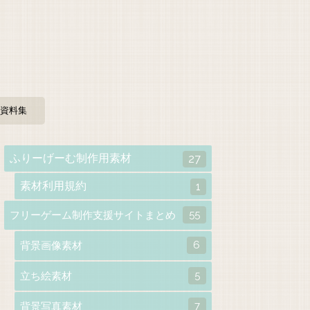
資料集
ふりーげーむ制作用素材
27
素材利用規約
1
55
フリーゲーム制作支援サイトまとめ
6
背景画像素材
5
立ち絵素材
7
背景写真素材