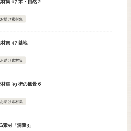
集 67 木・自然 2
お助け素材集
集 47 基地
お助け素材集
集 39 街の風景 6
お助け素材集
G素材「洞窟3」