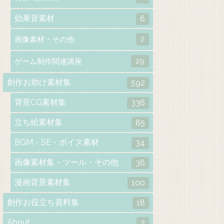
効果音素材
6
2
画像素材・その他
29
ゲーム制作関連講座
創作お助け素材集
592
背景CG素材集
336
立ち絵素材集
85
BGM・SE・ボイス素材
34
画像素材集・ツール・その他
36
漫画背景素材集
100
創作お役立ち資料集
18
About
2