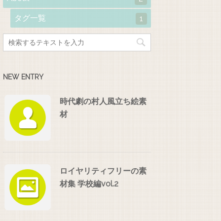
タグ一覧
1
NEW ENTRY
時代劇の村人風立ち絵素
材
ロイヤリティフリーの素
材集 学校編vol.2