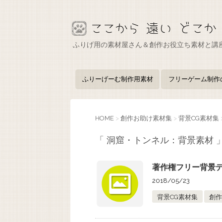
ふりげ用の素材屋さん＆創作お役立ち素材と講
ふりーげーむ制作用素材
フリーゲーム制作
HOME
>
創作お助け素材集
>
背景CG素材集
「 洞窟・トンネル：背景素材 」
著作権フリー背景デー
2018/05/23
背景CG素材集
創作