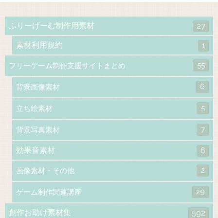
ふりーげーむ制作用素材
27
素材利用規約
1
55
フリーゲーム制作支援サイトまとめ
6
背景画像素材
5
立ち絵素材
7
背景写真素材
効果音素材
6
2
画像素材・その他
29
ゲーム制作関連講座
創作お助け素材集
592