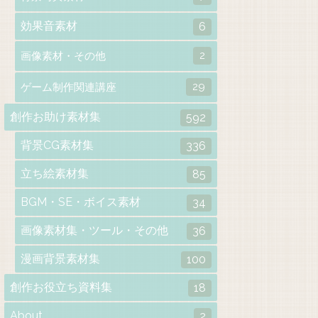
効果音素材
6
2
画像素材・その他
29
ゲーム制作関連講座
創作お助け素材集
592
背景CG素材集
336
立ち絵素材集
85
BGM・SE・ボイス素材
34
画像素材集・ツール・その他
36
漫画背景素材集
100
創作お役立ち資料集
18
About
2