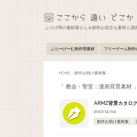
ふりげ用の素材屋さん＆創作お役立ち素材と講
ふりーげーむ制作用素材
フリーゲーム制作
HOME
>
創作お助け素材集
>
「 教会・聖堂：漫画背景素材 」
ARMZ背景カタロ
2017/11/04
創作お助け素材集