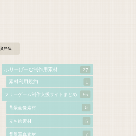
資料集
ふりーげーむ制作用素材
27
素材利用規約
1
55
フリーゲーム制作支援サイトまとめ
6
背景画像素材
5
立ち絵素材
7
背景写真素材