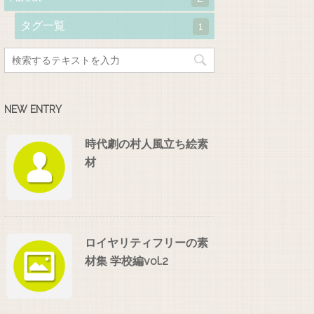
タグ一覧
1
NEW ENTRY
時代劇の村人風立ち絵素
材
ロイヤリティフリーの素
材集 学校編vol.2