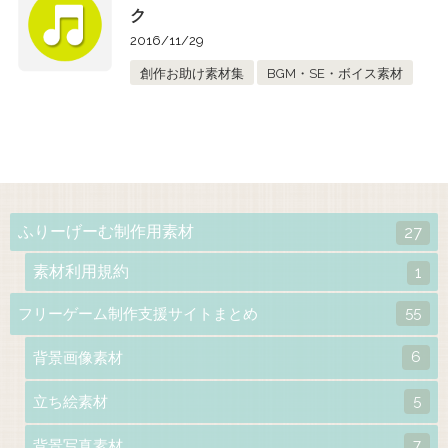
ク
2016/11/29
創作お助け素材集
BGM・SE・ボイス素材
ふりーげーむ制作用素材
27
素材利用規約
1
55
フリーゲーム制作支援サイトまとめ
6
背景画像素材
5
立ち絵素材
7
背景写真素材