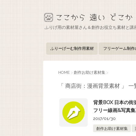
ふりげ用の素材屋さん＆創作お役立ち素材と講
ふりーげーむ制作用素材
フリーゲーム制作
HOME
>
創作お助け素材集
>
「 商店街：漫画背景素材 」 一
背景BOX 日本の街
フリー線画&写真集
2017/01/30
創作お助け素材集