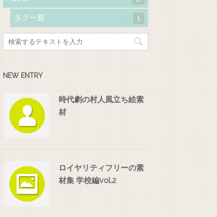
タグ一覧
1
NEW ENTRY
時代劇の村人風立ち絵素
材
ロイヤリティフリーの素
材集 学校編vol.2