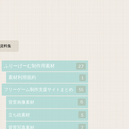
資料集
ふりーげーむ制作用素材
27
素材利用規約
1
55
フリーゲーム制作支援サイトまとめ
6
背景画像素材
5
立ち絵素材
7
背景写真素材