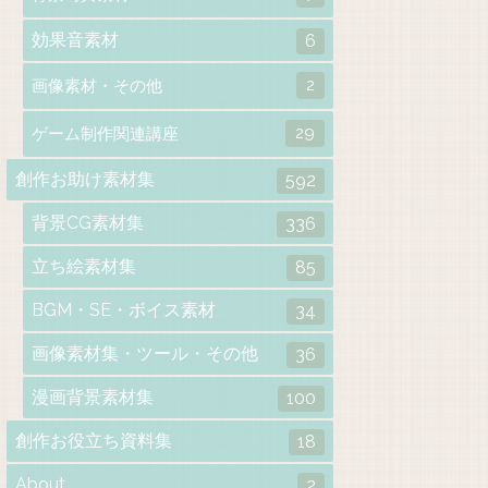
効果音素材
6
2
画像素材・その他
29
ゲーム制作関連講座
創作お助け素材集
592
背景CG素材集
336
立ち絵素材集
85
BGM・SE・ボイス素材
34
画像素材集・ツール・その他
36
漫画背景素材集
100
創作お役立ち資料集
18
About
2