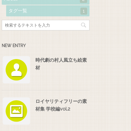
タグ一覧
1
NEW ENTRY
時代劇の村人風立ち絵素
材
ロイヤリティフリーの素
材集 学校編vol.2