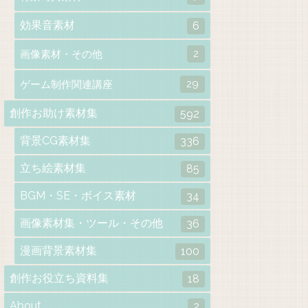
効果音素材
6
2
画像素材・その他
29
ゲーム制作関連講座
創作お助け素材集
592
背景CG素材集
336
立ち絵素材集
85
BGM・SE・ボイス素材
34
画像素材集・ツール・その他
36
漫画背景素材集
100
創作お役立ち資料集
18
About
2