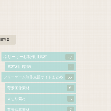
資料集
ふりーげーむ制作用素材
27
素材利用規約
1
55
フリーゲーム制作支援サイトまとめ
6
背景画像素材
5
立ち絵素材
7
背景写真素材