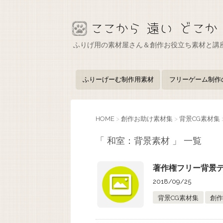
ふりげ用の素材屋さん＆創作お役立ち素材と講
ふりーげーむ制作用素材
フリーゲーム制作
HOME
>
創作お助け素材集
>
背景CG素材集
「 和室：背景素材 」 一覧
著作権フリー背景デー
2018/09/25
背景CG素材集
創作