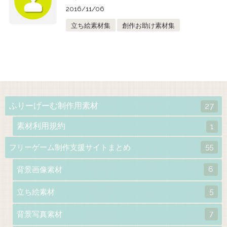
2016/11/06
立ち絵素材集
創作お助け素材集
ふりーげーむ制作用素材
27
素材利用規約
1
55
フリーゲーム制作支援サイトまとめ
6
背景画像素材
5
立ち絵素材
7
背景写真素材