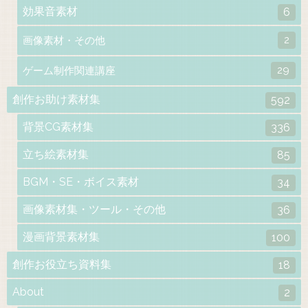
効果音素材
6
2
画像素材・その他
29
ゲーム制作関連講座
創作お助け素材集
592
背景CG素材集
336
立ち絵素材集
85
BGM・SE・ボイス素材
34
画像素材集・ツール・その他
36
漫画背景素材集
100
創作お役立ち資料集
18
About
2