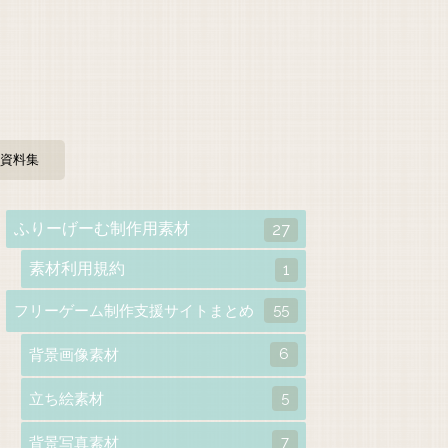
資料集
ふりーげーむ制作用素材
27
素材利用規約
1
55
フリーゲーム制作支援サイトまとめ
6
背景画像素材
5
立ち絵素材
7
背景写真素材