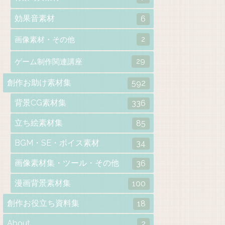
効果音素材
6
2
画像素材・その他
29
ゲーム制作関連講座
創作お助け素材集
592
背景CG素材集
336
立ち絵素材集
85
BGM・SE・ボイス素材
34
画像素材集・ツール・その他
36
漫画背景素材集
100
創作お役立ち資料集
18
About
2