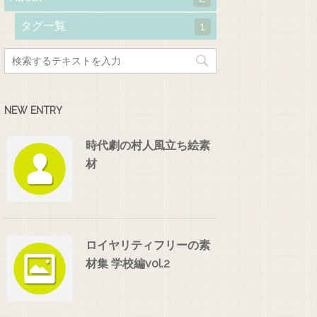
タグ一覧
1
NEW ENTRY
時代劇の村人風立ち絵素
材
ロイヤリティフリーの素
材集 学校編vol.2