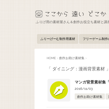
ふりげ用の素材屋さん＆創作お役立ち素材と講
ふりーげーむ制作用素材
フリーゲーム制作
HOME
>
創作お助け素材集
>
「 ダイニング：漫画背景素材 」
マンガ背景素材集「Yo
2016/11/03
創作お助け素材集