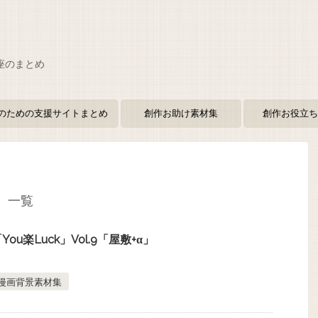
座のまとめ
のための支援サイトまとめ
創作お助け素材集
創作お役立ち
 一覧
u楽Luck」Vol.9「屋敷+α」
漫画背景素材集