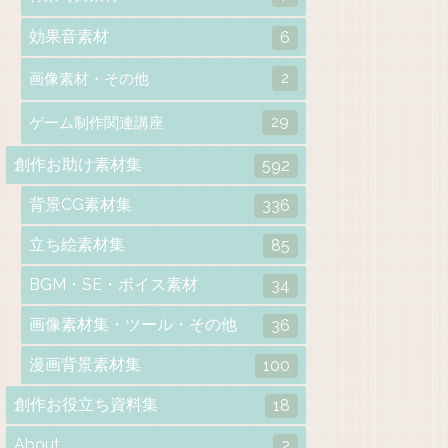
効果音素材
6
2
画像素材・その他
29
ゲーム制作関連講座
創作お助け素材集
592
背景CG素材集
336
立ち絵素材集
85
BGM・SE・ボイス素材
34
画像素材集・ツール・その他
36
漫画背景素材集
100
創作お役立ち資料集
18
About
2