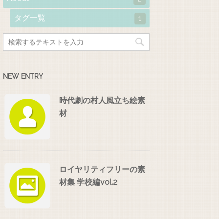
タグ一覧
1
NEW ENTRY
時代劇の村人風立ち絵素
材
ロイヤリティフリーの素
材集 学校編vol.2