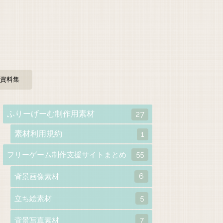
資料集
ふりーげーむ制作用素材
27
素材利用規約
1
55
フリーゲーム制作支援サイトまとめ
6
背景画像素材
5
立ち絵素材
7
背景写真素材