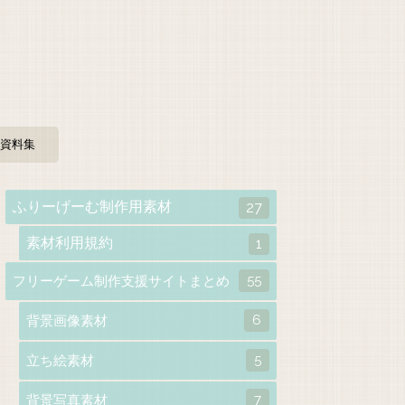
資料集
ふりーげーむ制作用素材
27
素材利用規約
1
55
フリーゲーム制作支援サイトまとめ
6
背景画像素材
5
立ち絵素材
7
背景写真素材