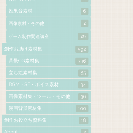
効果音素材
6
2
画像素材・その他
29
ゲーム制作関連講座
創作お助け素材集
592
背景CG素材集
336
立ち絵素材集
85
BGM・SE・ボイス素材
34
画像素材集・ツール・その他
36
漫画背景素材集
100
創作お役立ち資料集
18
About
2