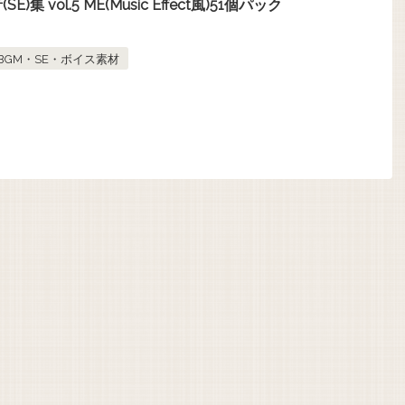
集 vol.5 ME(Music Effect風)51個パック
BGM・SE・ボイス素材