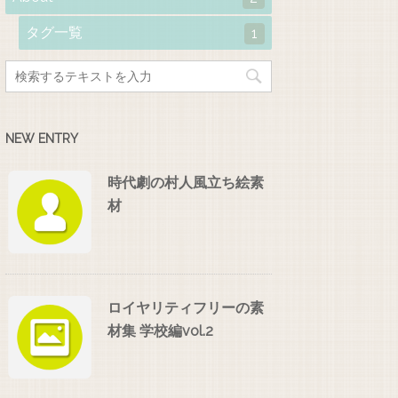
タグ一覧
1
NEW ENTRY
時代劇の村人風立ち絵素
材
ロイヤリティフリーの素
材集 学校編vol.2