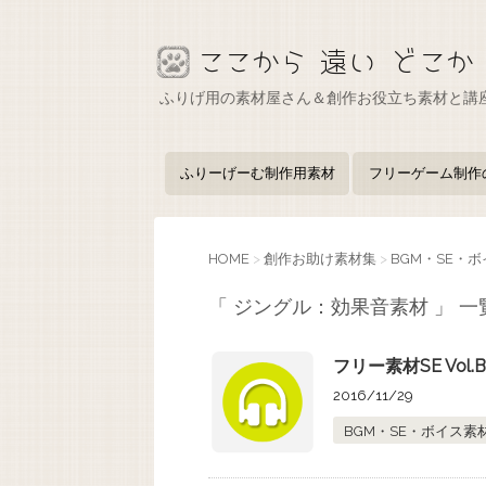
ふりげ用の素材屋さん＆創作お役立ち素材と講
ふりーげーむ制作用素材
フリーゲーム制作
HOME
>
創作お助け素材集
>
BGM・SE・
「 ジングル：効果音素材 」 一
フリー素材SE Vol.
2016/11/29
BGM・SE・ボイス素