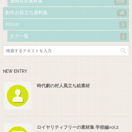
漫画背景素材集
100
創作お役立ち資料集
18
About
2
タグ一覧
1
NEW ENTRY
時代劇の村人風立ち絵素材
ロイヤリティフリーの素材集 学校編vol.2